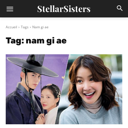
StellarSisters
Accueil
Tags
Nam gi ae
Tag:
nam gi ae