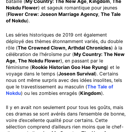
bataille (
My Country: The New Age
,
Kingdom
,
The
Nokdu Flower
) et sageuk romantique pour jeunes
(
Flower Crew: Joseon Marriage Agency
,
The Tale
of Nokdu
).
Les séries historiques de 2019 ont également
déployé des thèmes étonnamment variés, du double
rôle (
The Crowned Clown, Arthdal Chronicles
) à la
célébration de l’héroïsme pur (
My Country: The New
Age
,
The Nokdu Flower
), en passant par le
féminisme (
Rookie Historian Goo Hae Ryung
) et le
voyage dans le temps (
Joseon Survival
). Certains
nous ont même surpris avec des idées insolites, tels
que le travestissement au masculin (
The Tale of
Nokdu
) ou les zombies enragés (
Kingdom
).
Il y en avait non seulement pour tous les goûts, mais
ces dramas se sont avérés dans l’ensemble de bonne,
voire d’excellente qualité pour certains. Cette
sélection comprend d’ailleurs rien moins que le chef-