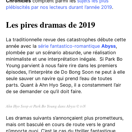
Chronicles
comptent parmi les
sujets les plus
plébiscités par nos lecteurs durant l’année 2019
.
Les pires dramas de 2019
La traditionnelle revue des catastrophes débute cette
année avec la
série fantastico-romantique
Abyss
,
plombée par un scénario absurde, une réalisation
minimaliste et une interprétation inégale. Si Park Bo
Young parvient à nous faire rire dans les premiers
épisodes, l’interprète de Do Bong Soon ne peut à elle
seule sauver un navire qui prend l’eau de toutes
parts. Quant à Ahn Hyo Seop, il a constamment l’air
de se demander ce qu’il doit faire.
Ahn Hyo Seop et Park Bo Young dans Abyss © tvN
Les dramas suivants s’annonçaient plus prometteurs,
mais ont basculé en cours de route vers le grand
n’importe quoi. C’est le cas du thriller fantastique