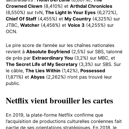
Crowned Clown
(8,410%) et
Arthdal Chronicles
(6,550%) sur tvN,
The Light In Your Eyes
(6,272%),
Chief Of Staff
(4,455%) et
My Country
(4,325%) sur
JTBC,
Watcher
(4,458%) et
Voice 3
(4,255%) sur
OCN.
Le pire score de l’année sur les chaînes nationales
revient à
Absolute Boyfriend
(2,5%) sur SBS, talonné
de près par
Extraordinary You
(3,2%) sur MBC, et
The Secret Life of My Secretary
(3,3%) sur SBS. Sur
le câble,
The Lies Within
(1,42%),
Possessed
(1,871%) et
Abyss
(2,262%) n’ont pas trouvé leur
public.
Netflix vient brouiller les cartes
En 2019, la plate-forme Netflix confirme que
l’acquisition de productions culturelles coréennes fait
partie de ses orientations stratégiques. En 2018, le