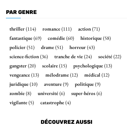
PAR GENRE
thriller
(114)
romance
(111)
action
(71)
fantastique
(69)
comédie
(60)
historique
(58)
policier
(51)
drame
(51)
horreur
(43)
science-fiction
(36)
tranche de vie
(24)
société
(22)
gangster
(20)
scolaire
(15)
psychologique
(13)
vengeance
(13)
mélodrame
(12)
médical
(12)
juridique
(10)
aventure
(9)
politique
(9)
zombie
(8)
université
(6)
super-héros
(6)
vigilante
(5)
catastrophe
(4)
DÉCOUVREZ AUSSI