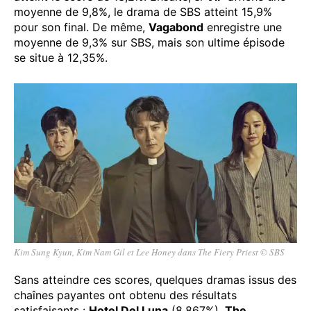
moyenne de 9,8%, le drama de SBS atteint 15,9%
pour son final. De même,
Vagabond
enregistre une
moyenne de 9,3% sur SBS, mais son ultime épisode
se situe à 12,35%.
Kim Sung Kyun, Kim Nam Gil et Lee Honey dans The Fiery Priest © SBS
Sans atteindre ces scores, quelques dramas issus des
chaînes payantes ont obtenu des résultats
satisfaisants :
Hotel Del Luna
(8,867%),
The