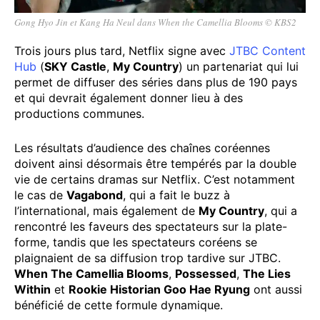
Gong Hyo Jin et Kang Ha Neul dans When the Camellia Blooms © KBS2
Trois jours plus tard, Netflix signe avec
JTBC Content
Hub
(
SKY Castle
,
My Country
) un partenariat qui lui
permet de diffuser des séries dans plus de 190 pays
et qui devrait également donner lieu à des
productions communes.
Les résultats d’audience des chaînes coréennes
doivent ainsi désormais être tempérés par la double
vie de certains dramas sur Netflix. C’est notamment
le cas de
Vagabond
, qui a fait le buzz à
l’international, mais également de
My Country
, qui a
rencontré les faveurs des spectateurs sur la plate-
forme, tandis que les spectateurs coréens se
plaignaient de sa diffusion trop tardive sur JTBC.
When The Camellia Blooms
,
Possessed
,
The Lies
Within
et
Rookie Historian Goo Hae Ryung
ont aussi
bénéficié de cette formule dynamique.