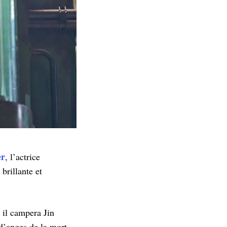
er
, l’actrice
brillante et
, il campera Jin
d’anges de la mort.