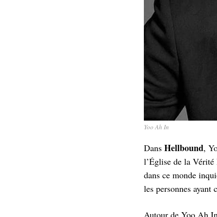
Yoo Ah In
Hellbound
Dans
, Y
l’Église de la Vérit
dans ce monde inquié
les personnes ayant
Autour de Yoo Ah In