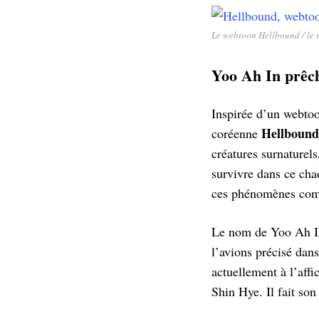
Le webtoon Hellbound / le 
Yoo Ah In prêch
Inspirée d’un webtoo
Hellbound
coréenne
créatures surnaturels
survivre dans ce chao
ces phénomènes comm
Le nom de Yoo Ah In
l’avions précisé dan
actuellement à l’aff
Shin Hye. Il fait son