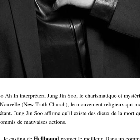
oo Ah In interprétera Jung Jin Soo, le charismatique et mysté
é Nouvelle (New Truth Church), le mouvement religieux qui m
tant. Jung Jin Soo affirme qu’il existe des dieux de la mort 
 commis de mauvaises actions.
Hellbound
, le casting de
promet le meilleur. Dans un comm