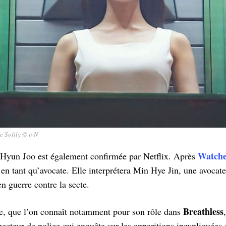
e Softly © tvN
Watch
Hyun Joo est également confirmée par Netflix. Après
en tant qu’avocate. Elle interprétera Min Hye Jin, une avocate 
en guerre contre la secte.
Breathless
e, que l’on connaît notamment pour son rôle dans
cteur de police qui enquête sur les apparitions inexpliquées 