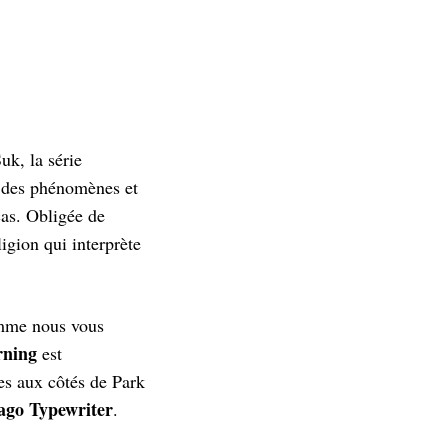
uk, la série
 des phénomènes et
cas. Obligée de
igion qui interprète
omme nous vous
rning
est
es aux côtés de Park
ago Typewriter
.