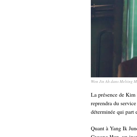
Won Jin Ah dans Melting M
La présence de Kim 
reprendra du service 
déterminée qui part 
Quant à Yang Ik Jun
Gyeong Hun, un inspe