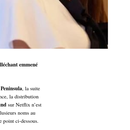
 alléchant emmené
Peninsula
m
, la suite
ce, la distribution
und
sur Netflix n’est
plusieurs noms au
e point ci-dessous.