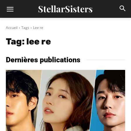
StellarSisters
Accueil
Tags
Lee re
Tag:
lee re
Dernières publications