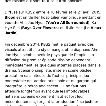
des raisons qui sont tout sauf irrationnelles.
Diffusé sur KBS2 entre le 16 février et le 21 avril 2015,
Blood
est un thriller hospitalier vampirique mettant en
vedette Ahn Jae Hyun (
You’re All Surrounded
), Ku
Hye Sun (
Boys Over Flowers
) et Ji Jin Hee (
Le Vieux
Jardin
).
Fin décembre 2014, KBS2 met le paquet avec des
visuels attractifs au style manga, et le diaphane Ahn
Jae Hyun semble avoir le physique de l’emploi. La
diffusion du premier épisode dissipe cependant
immédiatement les quelques attentes placées dans le
drama. Scénario simpliste, mise en scène bâclée,
prestation calamiteuse de l’acteur principal, jeu
contestable de l’actrice principale et du garçon qui
interprète le héros adolescent… Il ne faut pas
attendre longtemps avant que les impitoyables
netizens coréens expriment haut et fort leur
mécontentement, forçant la production à se justifier