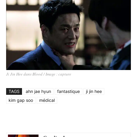
Ji Jin Hee dans Blood / Image : capture
TAGS
ahn jae hyun
fantastique
ji jin hee
kim gap soo
médical