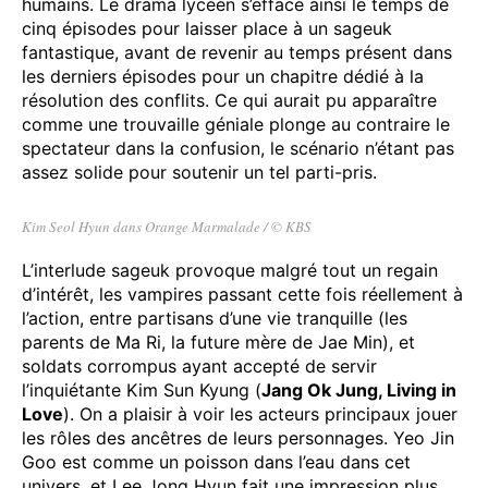
humains. Le drama lycéen s’efface ainsi le temps de
cinq épisodes pour laisser place à un sageuk
fantastique, avant de revenir au temps présent dans
les derniers épisodes pour un chapitre dédié à la
résolution des conflits. Ce qui aurait pu apparaître
comme une trouvaille géniale plonge au contraire le
spectateur dans la confusion, le scénario n’étant pas
assez solide pour soutenir un tel parti-pris.
Kim Seol Hyun dans Orange Marmalade / © KBS
L’interlude sageuk provoque malgré tout un regain
d’intérêt, les vampires passant cette fois réellement à
l’action, entre partisans d’une vie tranquille (les
parents de Ma Ri, la future mère de Jae Min), et
soldats corrompus ayant accepté de servir
l’inquiétante Kim Sun Kyung (
Jang Ok Jung, Living in
Love
). On a plaisir à voir les acteurs principaux jouer
les rôles des ancêtres de leurs personnages. Yeo Jin
Goo est comme un poisson dans l’eau dans cet
univers, et Lee Jong Hyun fait une impression plus