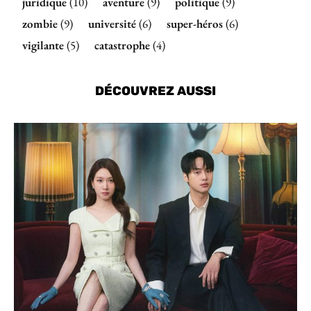
juridique
(10)
aventure
(9)
politique
(9)
zombie
(9)
université
(6)
super-héros
(6)
vigilante
(5)
catastrophe
(4)
DÉCOUVREZ AUSSI