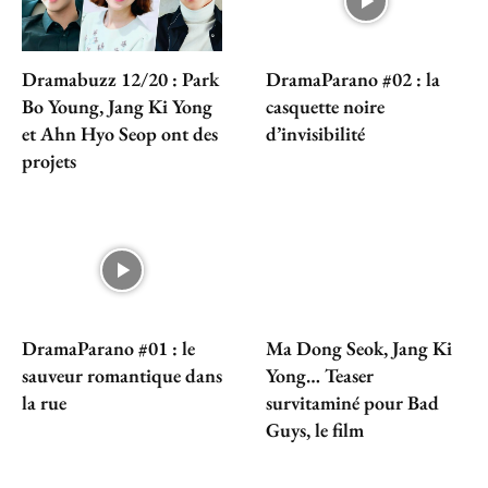
Dramabuzz 12/20 : Park
DramaParano #02 : la
Bo Young, Jang Ki Yong
casquette noire
et Ahn Hyo Seop ont des
d’invisibilité
projets
DramaParano #01 : le
Ma Dong Seok, Jang Ki
sauveur romantique dans
Yong… Teaser
la rue
survitaminé pour Bad
Guys, le film