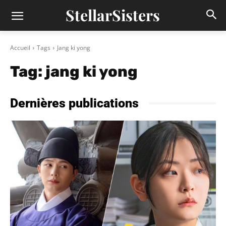
StellarSisters
Accueil
Tags
Jang ki yong
Tag:
jang ki yong
Dernières publications