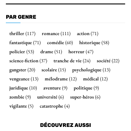
PAR GENRE
thriller
(117)
romance
(111)
action
(71)
fantastique
(71)
comédie
(60)
historique
(58)
policier
(53)
drame
(51)
horreur
(47)
science-fiction
(37)
tranche de vie
(24)
société
(22)
gangster
(20)
scolaire
(15)
psychologique
(13)
vengeance
(13)
mélodrame
(12)
médical
(12)
juridique
(10)
aventure
(9)
politique
(9)
zombie
(9)
université
(6)
super-héros
(6)
vigilante
(5)
catastrophe
(4)
DÉCOUVREZ AUSSI