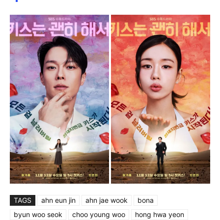
TAGS
ahn eun jin
ahn jae wook
bona
byun woo seok
choo young woo
hong hwa yeon