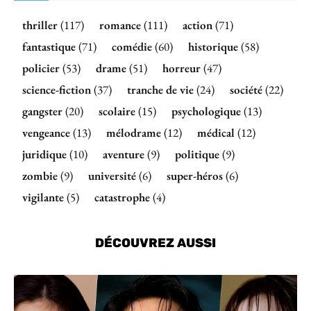
thriller
(117)
romance
(111)
action
(71)
fantastique
(71)
comédie
(60)
historique
(58)
policier
(53)
drame
(51)
horreur
(47)
science-fiction
(37)
tranche de vie
(24)
société
(22)
gangster
(20)
scolaire
(15)
psychologique
(13)
vengeance
(13)
mélodrame
(12)
médical
(12)
juridique
(10)
aventure
(9)
politique
(9)
zombie
(9)
université
(6)
super-héros
(6)
vigilante
(5)
catastrophe
(4)
DÉCOUVREZ AUSSI