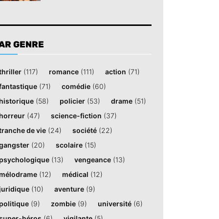
AR GENRE
thriller
(117)
romance
(111)
action
(71)
fantastique
(71)
comédie
(60)
historique
(58)
policier
(53)
drame
(51)
horreur
(47)
science-fiction
(37)
tranche de vie
(24)
société
(22)
gangster
(20)
scolaire
(15)
psychologique
(13)
vengeance
(13)
mélodrame
(12)
médical
(12)
juridique
(10)
aventure
(9)
politique
(9)
zombie
(9)
université
(6)
super-héros
(6)
vigilante
(5)