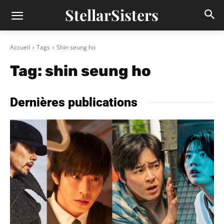
StellarSisters
Accueil
Tags
Shin seung ho
Tag:
shin seung ho
Dernières publications