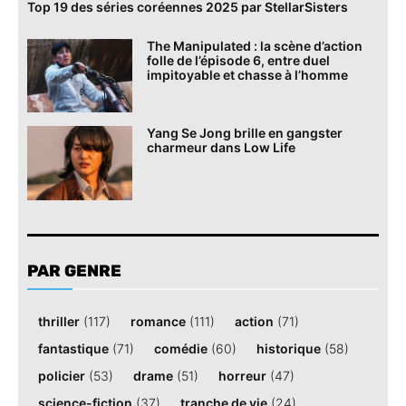
Top 19 des séries coréennes 2025 par StellarSisters
The Manipulated : la scène d’action
folle de l’épisode 6, entre duel
impitoyable et chasse à l’homme
Yang Se Jong brille en gangster
charmeur dans Low Life
PAR GENRE
thriller
(117)
romance
(111)
action
(71)
fantastique
(71)
comédie
(60)
historique
(58)
policier
(53)
drame
(51)
horreur
(47)
science-fiction
(37)
tranche de vie
(24)