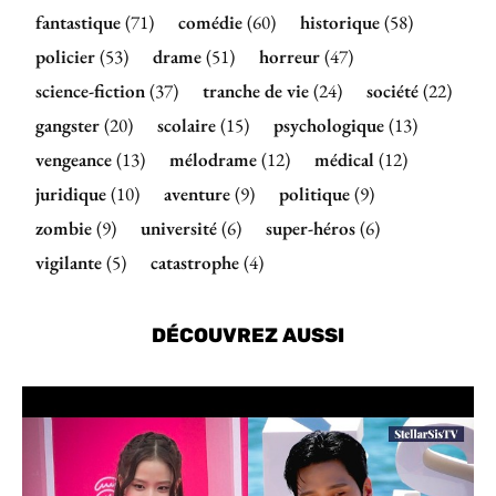
fantastique
(71)
comédie
(60)
historique
(58)
policier
(53)
drame
(51)
horreur
(47)
science-fiction
(37)
tranche de vie
(24)
société
(22)
gangster
(20)
scolaire
(15)
psychologique
(13)
vengeance
(13)
mélodrame
(12)
médical
(12)
juridique
(10)
aventure
(9)
politique
(9)
zombie
(9)
université
(6)
super-héros
(6)
vigilante
(5)
catastrophe
(4)
DÉCOUVREZ AUSSI