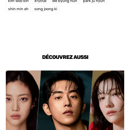
kim woo bin
krystal
lee byung hun
park ju hyun
shin min ah
song joong ki
DÉCOUVREZ AUSSI