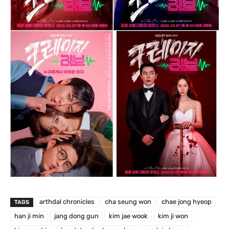
arthdal chronicles
cha seung won
chae jong hyeop
TAGS
han ji min
jang dong gun
kim jae wook
kim ji won