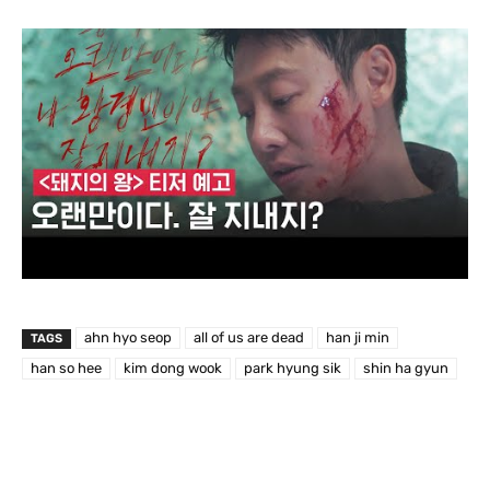
ahn hyo seop
all of us are dead
han ji min
TAGS
han so hee
kim dong wook
park hyung sik
shin ha gyun