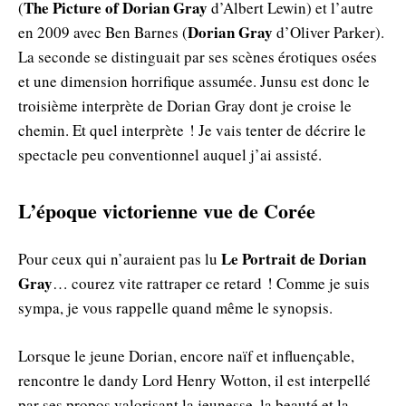
The Picture of Dorian Gray
(
d’Albert Lewin) et l’autre
Dorian Gray
en 2009 avec Ben Barnes (
d’Oliver Parker).
La seconde se distinguait par ses scènes érotiques osées
et une dimension horrifique assumée. Junsu est donc le
troisième interprète de Dorian Gray dont je croise le
chemin. Et quel interprète ! Je vais tenter de décrire le
spectacle peu conventionnel auquel j’ai assisté.
L’époque victorienne vue de Corée
Le Portrait de Dorian
Pour ceux qui n’auraient pas lu
Gray
… courez vite rattraper ce retard ! Comme je suis
sympa, je vous rappelle quand même le synopsis.
Lorsque le jeune Dorian, encore naïf et influençable,
rencontre le dandy Lord Henry Wotton, il est interpellé
par ses propos valorisant la jeunesse, la beauté et la