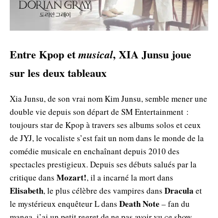
Entre Kpop et
, XIA Junsu joue
musical
sur les deux tableaux
Xia Junsu, de son vrai nom Kim Junsu, semble mener une
double vie depuis son départ de SM Entertainment :
toujours star de Kpop à travers ses albums solos et ceux
de JYJ, le vocaliste s’est fait un nom dans le monde de la
comédie musicale en enchaînant depuis 2010 des
spectacles prestigieux. Depuis ses débuts salués par la
Mozart!
critique dans
, il a incarné la mort dans
Elisabeth
Dracula
, le plus célèbre des vampires dans
et
Death Note
le mystérieux enquêteur L dans
– fan du
manga, j’ai un petit regret de ne pas avoir vu ce show.