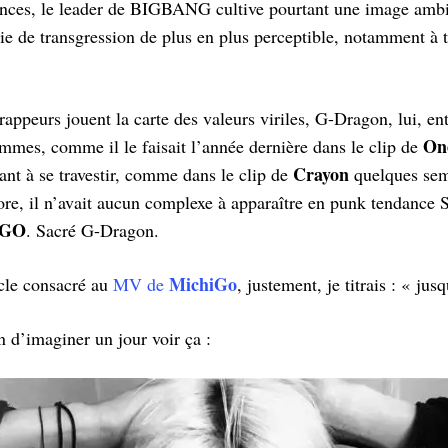
dances, le leader de BIGBANG cultive pourtant une image ambig
e de transgression de plus en plus perceptible, notamment à tr
rappeurs jouent la carte des valeurs viriles, G-Dragon, lui, ent
On
mes, comme il le faisait l’année dernière dans le clip de
Crayon
ant à se travestir, comme dans le clip de
quelques sema
re, il n’avait aucun complexe à apparaître en punk tendance
iGO
. Sacré G-Dragon.
MichiGo
cle consacré au
MV de
, justement, je titrais : « jusq
n d’imaginer un jour voir ça :