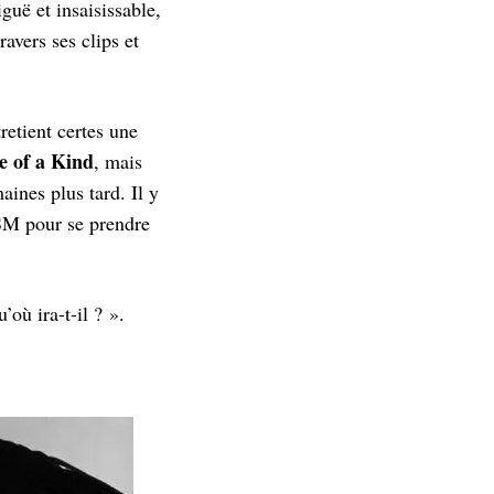
uë et insaisissable,
avers ses clips et
retient certes une
e of a Kind
, mais
ines plus tard. Il y
 SM pour se prendre
u’où ira-t-il ? ».