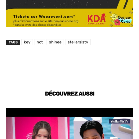
key
nct
shinee
stellarsistv
TAGS
DÉCOUVREZ AUSSI