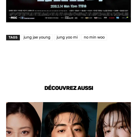
jung jae young
jung yoo mi
no min woo
TAGS
DÉCOUVREZ AUSSI