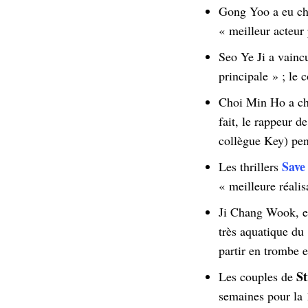
Gong Yoo a eu chau
« meilleur acteur
Seo Ye Ji a vainc
principale » ; le 
Choi Min Ho a cho
fait, le rappeur 
collègue Key) pe
Save
Les thrillers
« meilleure réalis
Ji Chang Wook, en
très aquatique du 
partir en trombe 
S
Les couples de
semaines pour la 