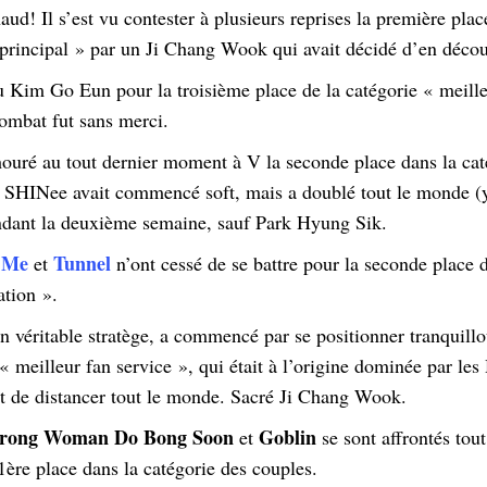
d! Il s’est vu contester à plusieurs reprises la première plac
 principal » par un Ji Chang Wook qui avait décidé d’en déco
u Kim Go Eun pour la troisième place de la catégorie « meille
combat fut sans merci.
uré au tout dernier moment à V la seconde place dans la caté
de SHINee avait commencé soft, mais a doublé tout le monde (
ndant la deuxième semaine, sauf Park Hyung Sik.
 Me
Tunnel
et
n’ont cessé de se battre pour la seconde place d
ation ».
 véritable stratège, a commencé par se positionner tranquillo
« meilleur fan service », qui était à l’origine dominée par le
et de distancer tout le monde. Sacré Ji Chang Wook.
trong Woman Do Bong Soon
Goblin
et
se sont affrontés tou
1ère place dans la catégorie des couples.