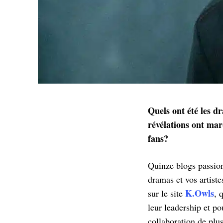
Quels ont été les d
révélations ont mar
fans?
Quinze blogs passion
dramas et vos artiste
K.Owls
sur le site
, 
leur leadership et po
collaboration de plu