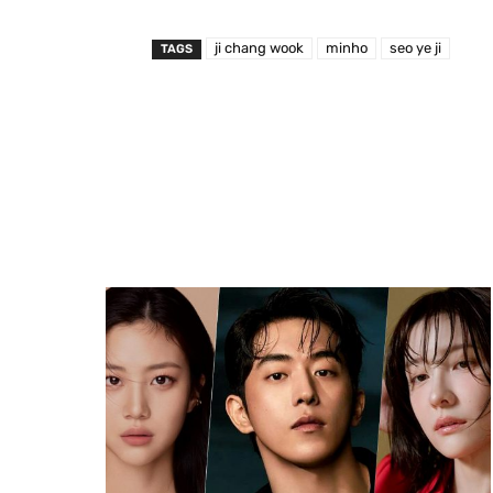
ji chang wook
minho
seo ye ji
TAGS
Partager