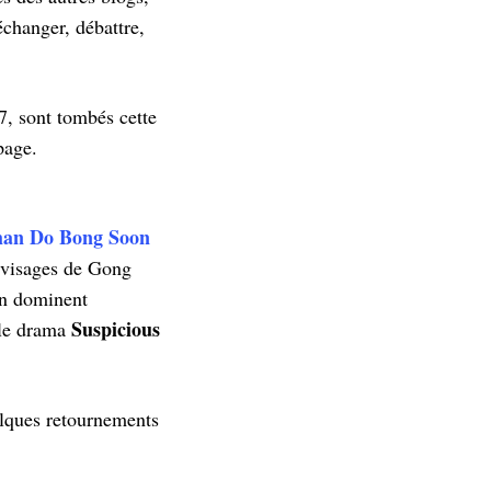
échanger, débattre,
, sont tombés cette
page.
an Do Bong Soon
s visages de Gong
on dominent
Suspicious
 le drama
uelques retournements