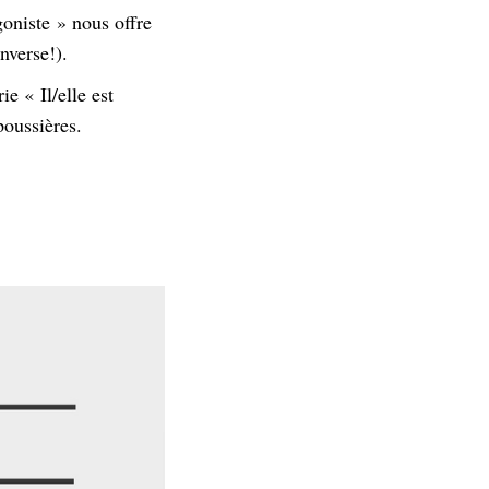
oniste » nous offre
nverse!).
e « Il/elle est
poussières.