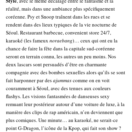
Style
, avec le même décalage entre le fantasme et la
réalité, mais dans une ambiance plus spécifiquement
coréenne. Psy et Snoop traînent dans les rues et se
rendent dans des lieux typiques de la vie nocturne de
Séoul. Restaurant barbecue, convenient store 24/7,
karaoké (les fameux
noraebang
)… ceux qui ont eu la
chance de faire la fête dans la capitale sud-coréenne
seront en terrain connu, les autres un peu moins. Nos
deux lascars sont persuadés d’être en charmante
compagnie avec des bombes sexuelles alors qu’ils se sont
fait harponner par des
ajummas
comme on en voit
couramment à Séoul, avec des tenues aux couleurs
flashys. Les visions fantasmées de danseuses sexy
remuant leur postérieur autour d’une voiture de luxe, à la
manière des clips de rap américain, n’en deviennent que
plus comiques. Une minute… au karaoké, ne serait-ce
point G-Dragon, l’icône de la Kpop, qui fait son show ?