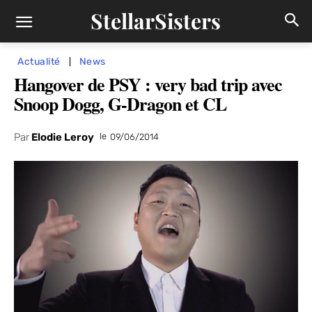
StellarSisters
Actualité
News
Hangover de PSY : very bad trip avec
Snoop Dogg, G-Dragon et CL
Par
Elodie Leroy
le
09/06/2014