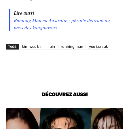
Lire aussi
Running Man en Australie : périple délirant au
pays des kangourous
kim woo bin
rain
running man
yoo jae suk
TAGS
DÉCOUVREZ AUSSI