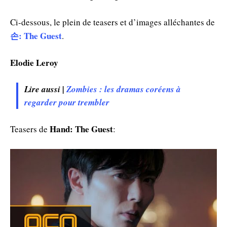
Ci-dessous, le plein de teasers et d’images alléchantes de
손:
The Guest
.
Elodie Leroy
Lire aussi |
Zombies : les dramas coréens à
regarder pour trembler
Hand: The Guest
Teasers de
: