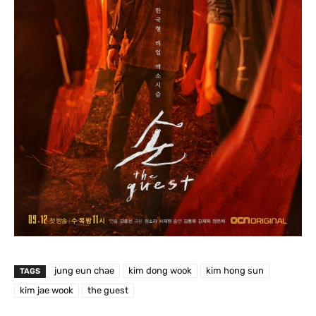
jung eun chae
kim dong wook
kim hong sun
TAGS
kim jae wook
the guest