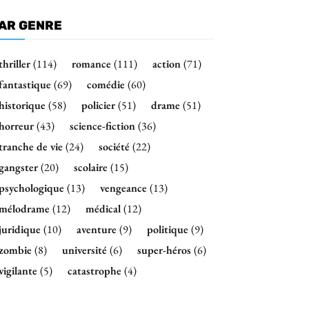
AR GENRE
thriller
(114)
romance
(111)
action
(71)
fantastique
(69)
comédie
(60)
historique
(58)
policier
(51)
drame
(51)
horreur
(43)
science-fiction
(36)
tranche de vie
(24)
société
(22)
gangster
(20)
scolaire
(15)
psychologique
(13)
vengeance
(13)
mélodrame
(12)
médical
(12)
juridique
(10)
aventure
(9)
politique
(9)
zombie
(8)
université
(6)
super-héros
(6)
vigilante
(5)
catastrophe
(4)