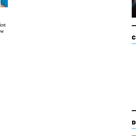
est
ow
C
D