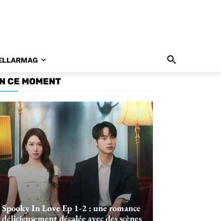
ELLARMAG
N CE MOMENT
Spooky In Love Ep 1-2 : une romance
délicieusement décalée avec des scènes