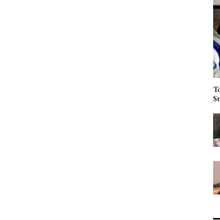
To
St