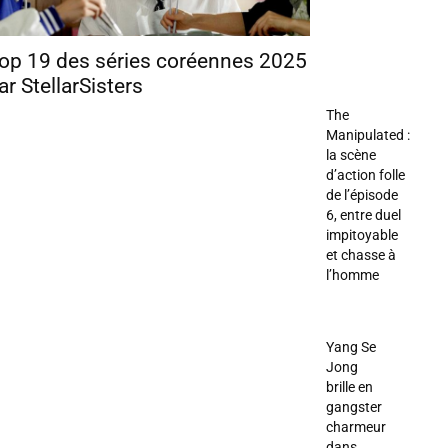
op 19 des séries coréennes 2025
ar StellarSisters
The
Manipulated :
la scène
d’action folle
de l’épisode
6, entre duel
impitoyable
et chasse à
l’homme
Yang Se
Jong
brille en
gangster
charmeur
dans