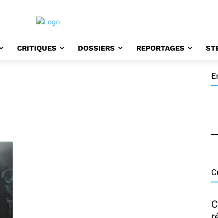
CRITIQUES
DOSSIERS
REPORTAGES
ST
E
D
H
H
C
C
r