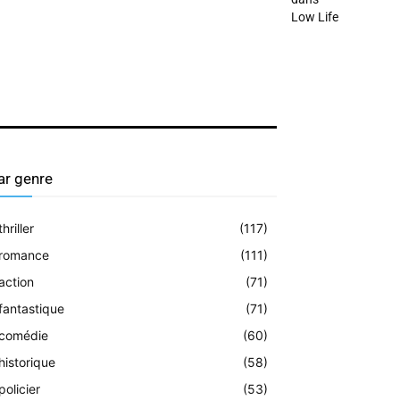
Low Life
ar genre
thriller
(117)
romance
(111)
action
(71)
fantastique
(71)
comédie
(60)
historique
(58)
policier
(53)