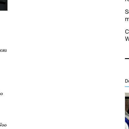
S
m
C
W
veau
D
éo
Woo