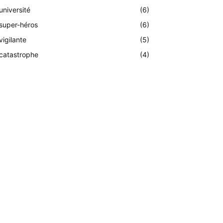
université
(6)
super-héros
(6)
vigilante
(5)
catastrophe
(4)