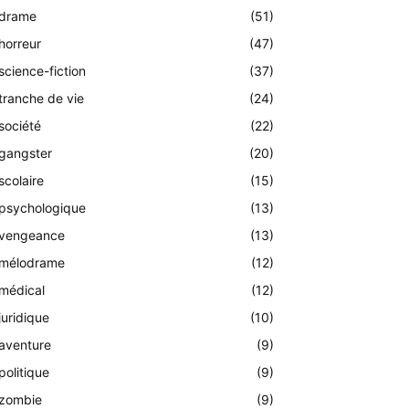
drame
(51)
horreur
(47)
science-fiction
(37)
tranche de vie
(24)
société
(22)
gangster
(20)
scolaire
(15)
psychologique
(13)
vengeance
(13)
mélodrame
(12)
médical
(12)
juridique
(10)
aventure
(9)
politique
(9)
zombie
(9)