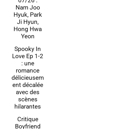
07/26 :
Nam Joo
Hyuk, Park
Ji Hyun,
Hong Hwa
Yeon
Spooky In
Love Ep 1-2
: une
romance
délicieusem
ent décalée
avec des
scènes
hilarantes
Critique
Boyfriend