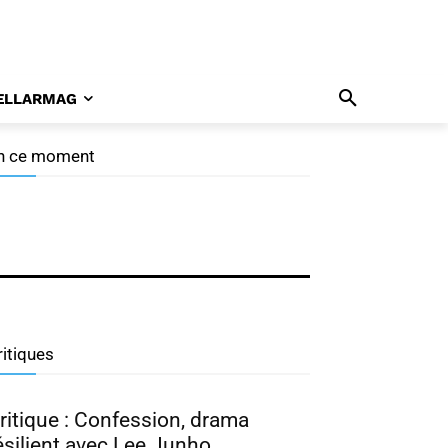
ELLARMAG
n ce moment
ramabuzz 07/26 : Nam Joo
yuk, Park Ji Hyun, Hong
wa Yeon
ritiques
ritique : Confession, drama
ésilient avec Lee Junho