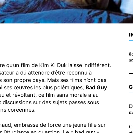
I
8e
a
re qu’un film de Kim Ki Duk laisse indifférent.
ateur a dû attendre d’être reconnu à
s son propre pays. Mais ses films n’ont pas
C
armi ses œuvres les plus polémiques,
Bad Guy
au et révoltant, ce film sans morale a au
 discussions sur des sujets passés sous
D
ons coréennes.
m
haud, embrasse de force une jeune fille sur
Cr
ar l’étudiante en question. Le « bad guy »
e