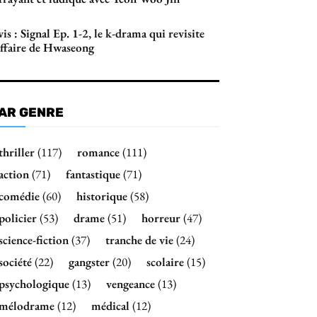
is : Signal Ep. 1-2, le k-drama qui revisite
affaire de Hwaseong
AR GENRE
thriller
(117)
romance
(111)
action
(71)
fantastique
(71)
comédie
(60)
historique
(58)
policier
(53)
drame
(51)
horreur
(47)
science-fiction
(37)
tranche de vie
(24)
société
(22)
gangster
(20)
scolaire
(15)
psychologique
(13)
vengeance
(13)
mélodrame
(12)
médical
(12)