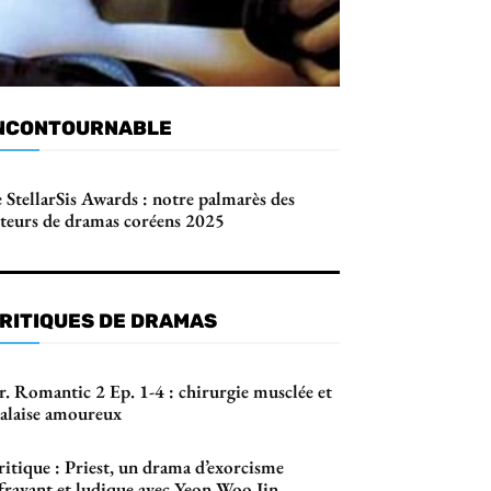
NCONTOURNABLE
 StellarSis Awards : notre palmarès des
cteurs de dramas coréens 2025
RITIQUES DE DRAMAS
r. Romantic 2 Ep. 1-4 : chirurgie musclée et
alaise amoureux
itique : Priest, un drama d’exorcisme
ffrayant et ludique avec Yeon Woo Jin