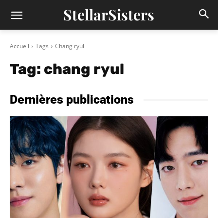
StellarSisters
Accueil
Tags
Chang ryul
Tag:
chang ryul
Dernières publications