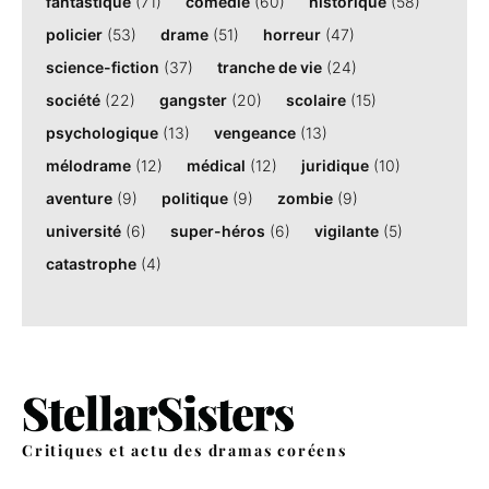
fantastique
(71)
comédie
(60)
historique
(58)
policier
(53)
drame
(51)
horreur
(47)
science-fiction
(37)
tranche de vie
(24)
société
(22)
gangster
(20)
scolaire
(15)
psychologique
(13)
vengeance
(13)
mélodrame
(12)
médical
(12)
juridique
(10)
aventure
(9)
politique
(9)
zombie
(9)
université
(6)
super-héros
(6)
vigilante
(5)
catastrophe
(4)
Critiques et actu des dramas coréens