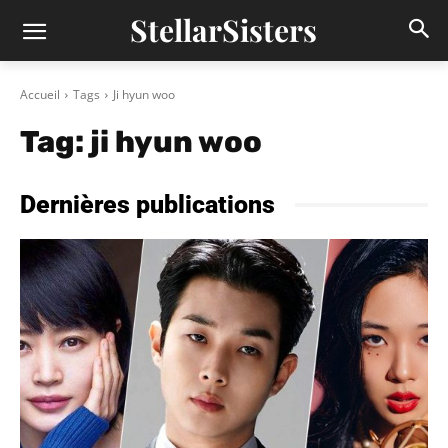
StellarSisters
Accueil
Tags
Ji hyun woo
Tag:
ji hyun woo
Dernières publications