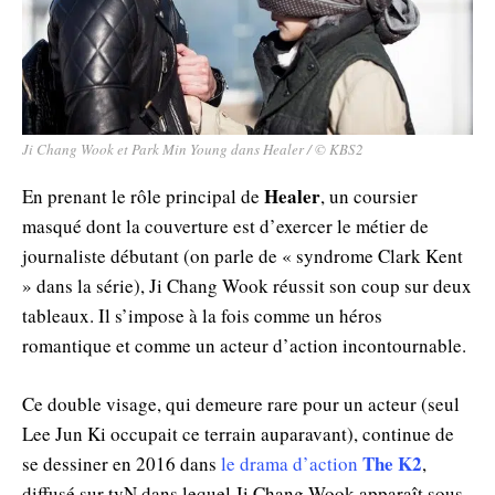
Ji Chang Wook et Park Min Young dans Healer / © KBS2
Healer
En prenant le rôle principal de
, un coursier
masqué dont la couverture est d’exercer le métier de
journaliste débutant (on parle de « syndrome Clark Kent
» dans la série), Ji Chang Wook réussit son coup sur deux
tableaux. Il s’impose à la fois comme un héros
romantique et comme un acteur d’action incontournable.
Ce double visage, qui demeure rare pour un acteur (seul
Lee Jun Ki occupait ce terrain auparavant), continue de
The K2
se dessiner en 2016 dans
le drama d’action
,
diffusé sur tvN dans lequel Ji Chang Wook apparaît sous