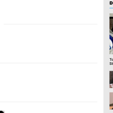
D
T
St