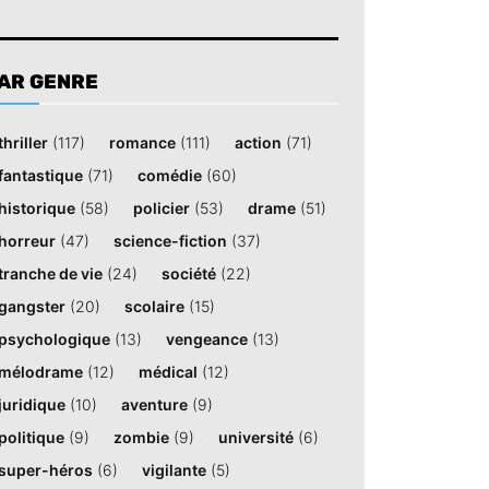
AR GENRE
thriller
(117)
romance
(111)
action
(71)
fantastique
(71)
comédie
(60)
historique
(58)
policier
(53)
drame
(51)
horreur
(47)
science-fiction
(37)
tranche de vie
(24)
société
(22)
gangster
(20)
scolaire
(15)
psychologique
(13)
vengeance
(13)
mélodrame
(12)
médical
(12)
juridique
(10)
aventure
(9)
politique
(9)
zombie
(9)
université
(6)
super-héros
(6)
vigilante
(5)