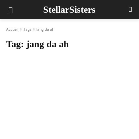
StellarSisters
Accueil
Tags
Jang da ah
Tag:
jang da ah