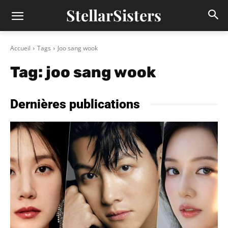
StellarSisters
Accueil
Tags
Joo sang wook
Tag:
joo sang wook
Dernières publications