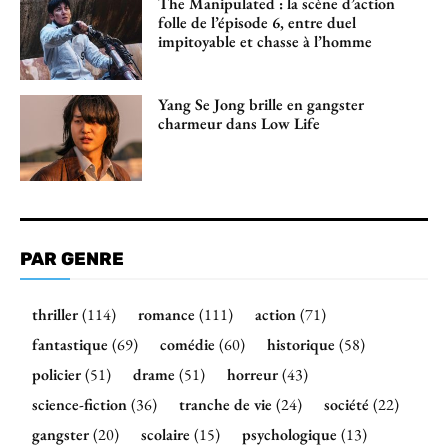
The Manipulated : la scène d’action
folle de l’épisode 6, entre duel
impitoyable et chasse à l’homme
Yang Se Jong brille en gangster
charmeur dans Low Life
PAR GENRE
thriller
(114)
romance
(111)
action
(71)
fantastique
(69)
comédie
(60)
historique
(58)
policier
(51)
drame
(51)
horreur
(43)
science-fiction
(36)
tranche de vie
(24)
société
(22)
gangster
(20)
scolaire
(15)
psychologique
(13)