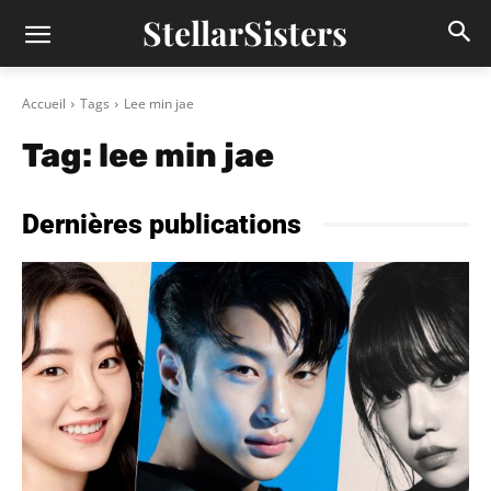
StellarSisters
Accueil
Tags
Lee min jae
Tag:
lee min jae
Dernières publications