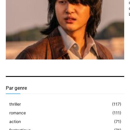
Par genre
thriller
(117)
romance
(111)
action
(71)