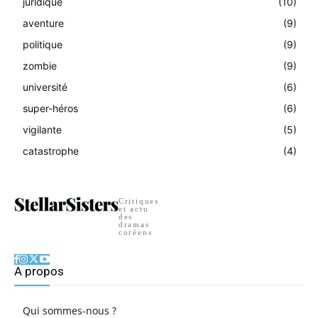
juridique
(10)
aventure
(9)
politique
(9)
zombie
(9)
université
(6)
super-héros
(6)
vigilante
(5)
catastrophe
(4)
Critiques
et actu
des
dramas
coréens
A propos
Qui sommes-nous ?