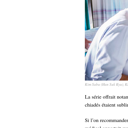
Kim Sabu (Han Suk Kyu), K
La série offrait nota
chiadés étaient subl
Si l’on recommandera
médical apportait av