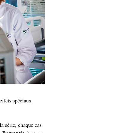
 effets spéciaux
a série, chaque cas
. Romantic
était un