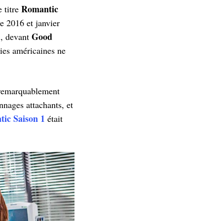
Romantic
 titre
re 2016 et janvier
Good
i, devant
ries américaines ne
o remarquablement
onnages attachants, et
ic Saison 1
était