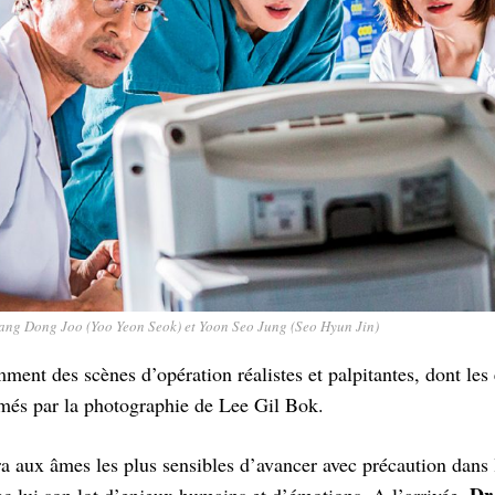
ang Dong Joo (Yoo Yeon Seok) et Yoon Seo Jung (Seo Hyun Jin)
mment des scènes d’opération réalistes et palpitantes, dont les
imés par la photographie de Lee Gil Bok.
 aux âmes les plus sensibles d’avancer avec précaution dans l
Dr
ec lui son lot d’enjeux humains et d’émotions. A l’arrivée,