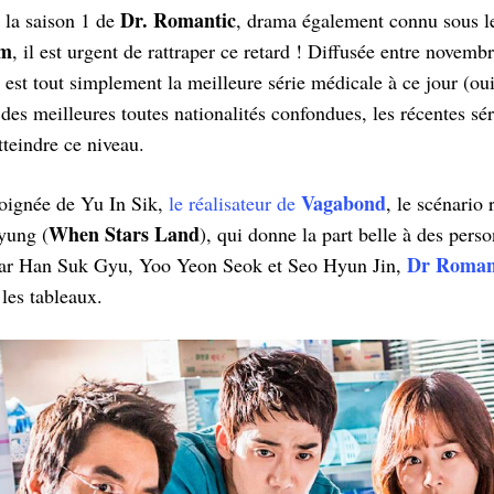
Dr. Romantic
 la saison 1 de
, drama également connu sous le
im
, il est urgent de rattraper ce retard ! Diffusée entre novemb
est tout simplement la meilleure série médicale à ce jour (ou
e des meilleures toutes nationalités confondues, les récentes sé
atteindre ce niveau.
Vagabond
 soignée de Yu In Sik,
le réalisateur de
, le scénari
When Stars Land
yung (
), qui donne la part belle à des pers
Dr Romant
par Han Suk Gyu, Yoo Yeon Seok et Seo Hyun Jin,
 les tableaux.