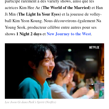
participe rarement à des variety shows, ainsi que les
The World of the Married
actrices Kim Hee Ae (
) et Han
The Light In Your Eyes
Ji Min (
) et la joueuse de volley-
ball Kim Yeon Koung. Nous découvrirons également Na
Young Seok, producteur célèbre entre autres pour ses
1 Night 2 days
New Journey to the West
shows
et
.
Lee Joon Gi dans Paik’s Spirit (Netflix)