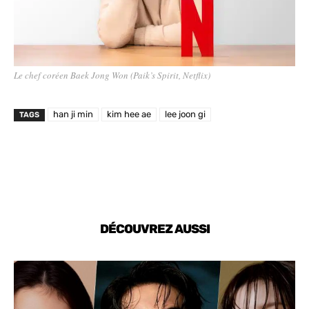
Le chef coréen Baek Jong Won (Paik’s Spirit, Netflix)
han ji min
kim hee ae
lee joon gi
TAGS
DÉCOUVREZ AUSSI