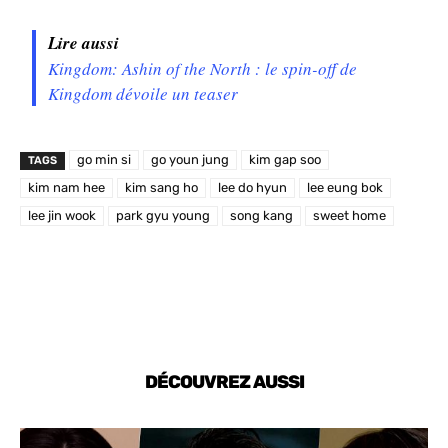
Lire aussi
Kingdom: Ashin of the North : le spin-off de
Kingdom dévoile un teaser
go min si
go youn jung
kim gap soo
TAGS
kim nam hee
kim sang ho
lee do hyun
lee eung bok
lee jin wook
park gyu young
song kang
sweet home
DÉCOUVREZ AUSSI