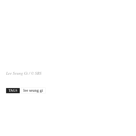
Lee Seung Gi / © SBS
lee seung gi
TAGS