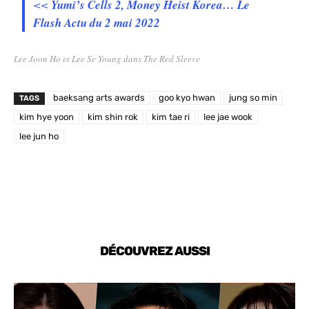
<<
Yumi’s Cells 2, Money Heist Korea… Le
Flash Actu du 2 mai 2022
Lee Joon Ho et Lee Se Young dans The Red Sleeve
baeksang arts awards
goo kyo hwan
jung so min
TAGS
kim hye yoon
kim shin rok
kim tae ri
lee jae wook
lee jun ho
DÉCOUVREZ AUSSI