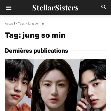
StellarSisters
Accueil
Tags
Jung so min
Tag:
jung so min
Dernières publications