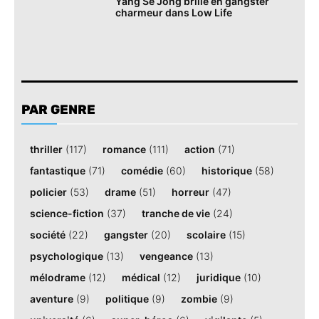
Yang Se Jong brille en gangster
charmeur dans Low Life
PAR GENRE
thriller
(117)
romance
(111)
action
(71)
fantastique
(71)
comédie
(60)
historique
(58)
policier
(53)
drame
(51)
horreur
(47)
science-fiction
(37)
tranche de vie
(24)
société
(22)
gangster
(20)
scolaire
(15)
psychologique
(13)
vengeance
(13)
mélodrame
(12)
médical
(12)
juridique
(10)
aventure
(9)
politique
(9)
zombie
(9)