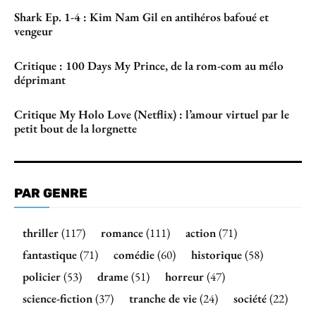
Shark Ep. 1-4 : Kim Nam Gil en antihéros bafoué et
vengeur
Critique : 100 Days My Prince, de la rom-com au mélo
déprimant
Critique My Holo Love (Netflix) : l’amour virtuel par le
petit bout de la lorgnette
PAR GENRE
thriller
(117)
romance
(111)
action
(71)
fantastique
(71)
comédie
(60)
historique
(58)
policier
(53)
drame
(51)
horreur
(47)
science-fiction
(37)
tranche de vie
(24)
société
(22)