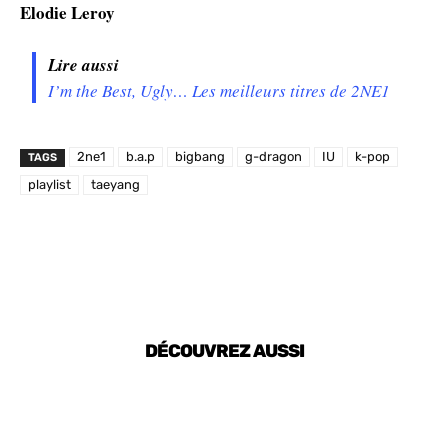
Elodie Leroy
Lire aussi
I’m the Best, Ugly… Les meilleurs titres de 2NE1
2ne1
b.a.p
bigbang
g-dragon
IU
k-pop
TAGS
playlist
taeyang
DÉCOUVREZ AUSSI