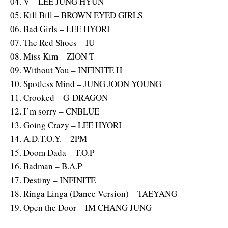
04. V – LEE JUNG HYUN
05. Kill Bill – BROWN EYED GIRLS
06. Bad Girls – LEE HYORI
07. The Red Shoes – IU
08. Miss Kim – ZION T
09. Without You – INFINITE H
10. Spotless Mind – JUNG JOON YOUNG
11. Crooked – G-DRAGON
12. I’m sorry – CNBLUE
13. Going Crazy – LEE HYORI
14. A.D.T.O.Y. – 2PM
15. Doom Dada – T.O.P
16. Badman – B.A.P
17. Destiny – INFINITE
18. Ringa Linga (Dance Version) – TAEYANG
19. Open the Door – IM CHANG JUNG