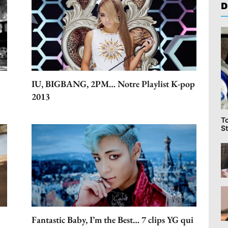
D
IU, BIGBANG, 2PM… Notre Playlist K-pop
2013
T
St
Fantastic Baby, I’m the Best… 7 clips YG qui