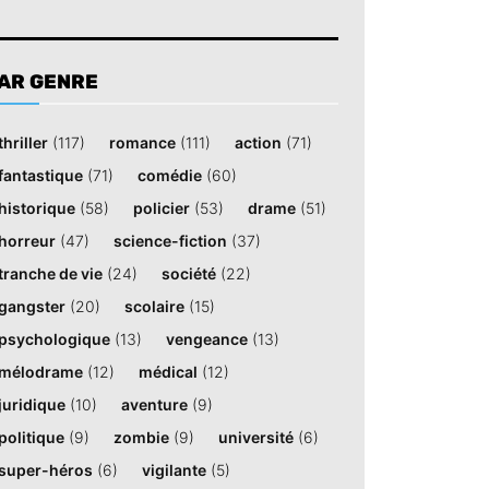
AR GENRE
thriller
(117)
romance
(111)
action
(71)
fantastique
(71)
comédie
(60)
historique
(58)
policier
(53)
drame
(51)
horreur
(47)
science-fiction
(37)
tranche de vie
(24)
société
(22)
gangster
(20)
scolaire
(15)
psychologique
(13)
vengeance
(13)
mélodrame
(12)
médical
(12)
juridique
(10)
aventure
(9)
politique
(9)
zombie
(9)
université
(6)
super-héros
(6)
vigilante
(5)