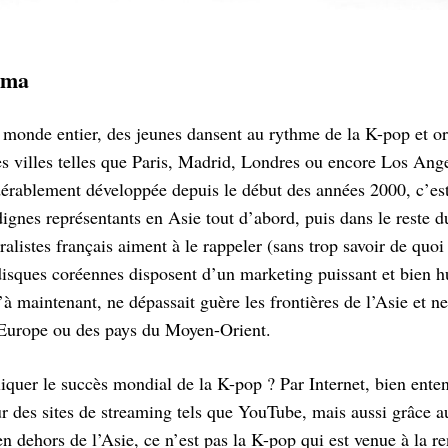
éma
 monde entier, des jeunes dansent au rythme de la K-pop et or
 villes telles que Paris, Madrid, Londres ou encore Los Angel
dérablement développée depuis le début des années 2000, c’es
 dignes représentants en Asie tout d’abord, puis dans le res
alistes français aiment à le rappeler (sans trop savoir de quoi i
isques coréennes disposent d’un marketing puissant et bien h
à maintenant, ne dépassait guère les frontières de l’Asie et n
’Europe ou des pays du Moyen-Orient.
quer le succès mondial de la K-pop ? Par Internet, bien enten
sur des sites de streaming tels que YouTube, mais aussi grâce 
n dehors de l’Asie, ce n’est pas la K-pop qui est venue à la r