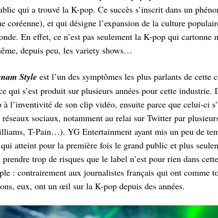
public qui a trouvé la K-pop. Ce succès s’inscrit dans un phén
e coréenne), et qui désigne l’expansion de la culture populai
onde. En effet, ce n’est pas seulement la K-pop qui cartonne 
 même, depuis peu, les variety shows…
nam Style
est l’un des symptômes les plus parlants de cette 
 ce qui s’est produit sur plusieurs années pour cette industrie
à l’inventivité de son clip vidéo, ensuite parce que celui-ci s
réseaux sociaux, notamment au relai sur Twitter par plusieurs
lliams, T-Pain…). YG Entertainment ayant mis un peu de temp
qui atteint pour la première fois le grand public et plus seule
s prendre trop de risques que le label n’est pour rien dans ce
mple : contrairement aux journalistes français qui ont comme t
xons, eux, ont un œil sur la K-pop depuis des années.