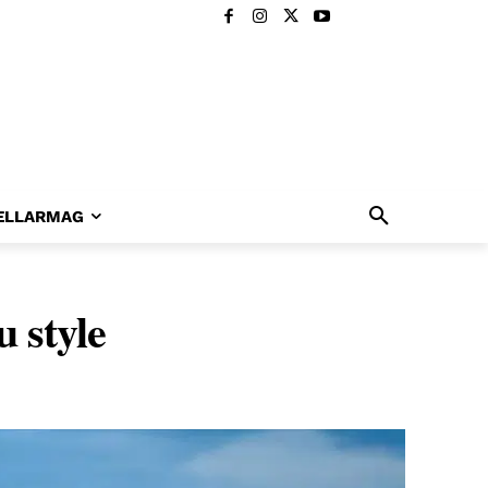
ELLARMAG
u style