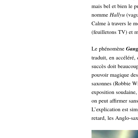
mais bel et bien le 
nomme
Hallyu
(vagu
Calme à travers le m
(feuilletons TV) et
Le phénomène
Gang
traduit, en accéléré,
succès doit beaucoup 
pouvoir magique des 
saxonnes (Robbie Wi
exposition soudaine, 
on peut affirmer san
L’explication est si
retard, les Anglo-sa