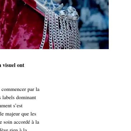
 visuel ont
A commencer par la
s labels dominant
nment s’est
ôle majeur que les
e soin accordé à la
lève rien à la