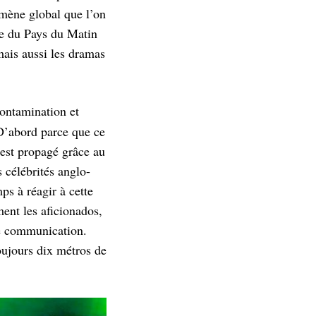
omène global que l’on
re du Pays du Matin
mais aussi les dramas
contamination et
. D’abord parce que ce
’est propagé grâce au
 célébrités anglo-
s à réagir à cette
ment les aficionados,
tte communication.
oujours dix métros de