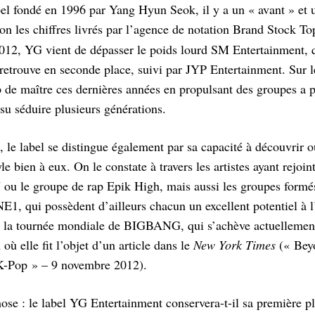
bel fondé en 1996 par Yang Hyun Seok, il y a un « avant » et 
lon les chiffres livrés par l’agence de notation Brand Stock T
2012, YG vient de dépasser le poids lourd SM Entertainment, 
e retrouve en seconde place, suivi par JYP Entertainment. Sur 
 de maître ces dernières années en propulsant des groupes a p
su séduire plusieurs générations.
e, le label se distingue également par sa capacité à découvrir 
yle bien à eux. On le constate à travers les artistes ayant rejoi
 ou le groupe de rap Epik High, mais aussi les groupes formés
 qui possèdent d’ailleurs chacun un excellent potentiel à l’
si la tournée mondiale de BIGBANG, qui s’achève actuellement
 elle fit l’objet d’un article dans le
New York Times
(« Bey
K-Pop » – 9 novembre 2012).
hose : le label YG Entertainment conservera-t-il sa première p