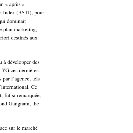
un « après »
op Index (BSTI), pour
qui dominait
le plan marketing,
riori destinés aux
ou à développer des
nt YG ces dernières
 par l’agence, tels
international. Ce
, fut si remarquée,
ond Gangnam, the
lace sur le marché