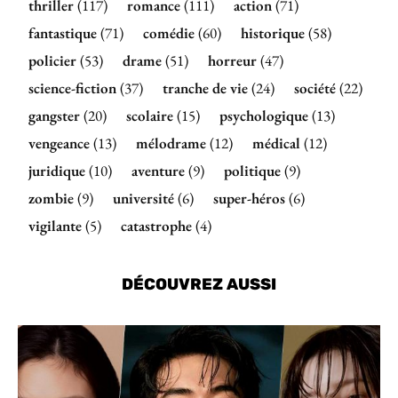
thriller
(117)
romance
(111)
action
(71)
fantastique
(71)
comédie
(60)
historique
(58)
policier
(53)
drame
(51)
horreur
(47)
science-fiction
(37)
tranche de vie
(24)
société
(22)
gangster
(20)
scolaire
(15)
psychologique
(13)
vengeance
(13)
mélodrame
(12)
médical
(12)
juridique
(10)
aventure
(9)
politique
(9)
zombie
(9)
université
(6)
super-héros
(6)
vigilante
(5)
catastrophe
(4)
DÉCOUVREZ AUSSI