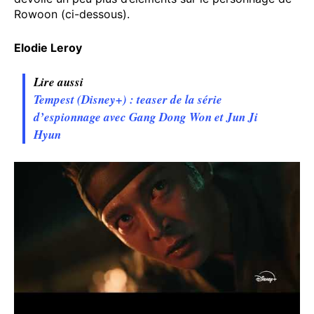
Rowoon (ci-dessous).
Elodie Leroy
Lire aussi
Tempest (Disney+) : teaser de la série
d’espionnage avec Gang Dong Won et Jun Ji
Hyun