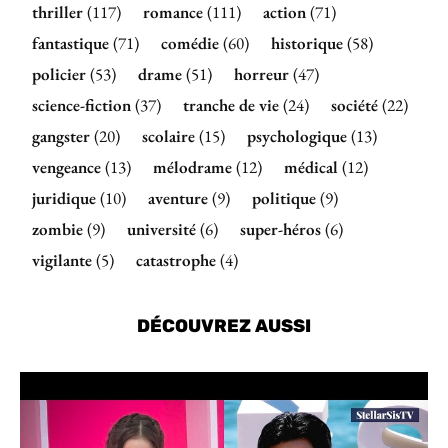
thriller
(117)
romance
(111)
action
(71)
fantastique
(71)
comédie
(60)
historique
(58)
policier
(53)
drame
(51)
horreur
(47)
science-fiction
(37)
tranche de vie
(24)
société
(22)
gangster
(20)
scolaire
(15)
psychologique
(13)
vengeance
(13)
mélodrame
(12)
médical
(12)
juridique
(10)
aventure
(9)
politique
(9)
zombie
(9)
université
(6)
super-héros
(6)
vigilante
(5)
catastrophe
(4)
DÉCOUVREZ AUSSI