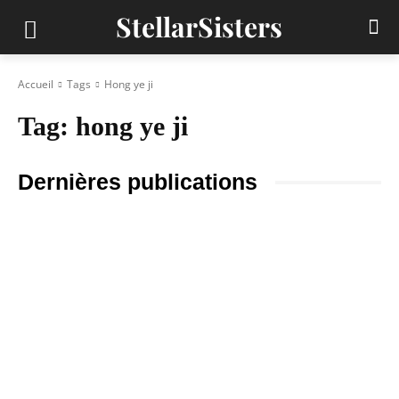
StellarSisters
Accueil
Tags
Hong ye ji
Tag:
hong ye ji
Dernières publications