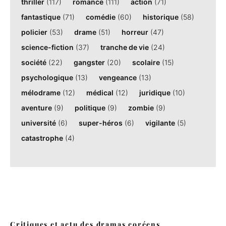
thriller
(117)
romance
(111)
action
(71)
fantastique
(71)
comédie
(60)
historique
(58)
policier
(53)
drame
(51)
horreur
(47)
science-fiction
(37)
tranche de vie
(24)
société
(22)
gangster
(20)
scolaire
(15)
psychologique
(13)
vengeance
(13)
mélodrame
(12)
médical
(12)
juridique
(10)
aventure
(9)
politique
(9)
zombie
(9)
université
(6)
super-héros
(6)
vigilante
(5)
catastrophe
(4)
Critiques et actu des dramas coréens