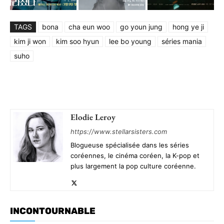
TAGS
bona
cha eun woo
go youn jung
hong ye ji
kim ji won
kim soo hyun
lee bo young
séries mania
suho
Elodie Leroy
https://www.stellarsisters.com
Blogueuse spécialisée dans les séries
coréennes, le cinéma coréen, la K-pop et
plus largement la pop culture coréenne.
INCONTOURNABLE