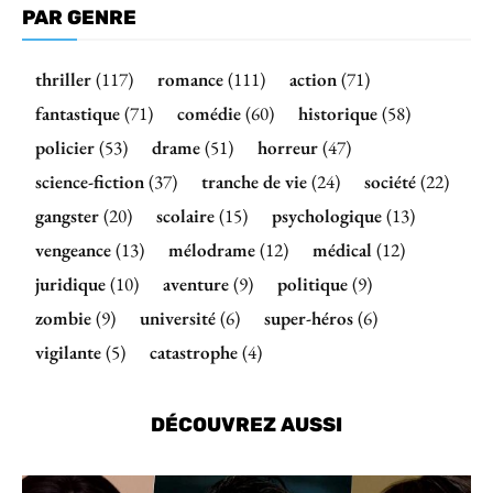
PAR GENRE
thriller
(117)
romance
(111)
action
(71)
fantastique
(71)
comédie
(60)
historique
(58)
policier
(53)
drame
(51)
horreur
(47)
science-fiction
(37)
tranche de vie
(24)
société
(22)
gangster
(20)
scolaire
(15)
psychologique
(13)
vengeance
(13)
mélodrame
(12)
médical
(12)
juridique
(10)
aventure
(9)
politique
(9)
zombie
(9)
université
(6)
super-héros
(6)
vigilante
(5)
catastrophe
(4)
DÉCOUVREZ AUSSI