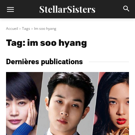
StellarSisters
Accueil
Tags
Im soo hyang
Tag:
im soo hyang
Dernières publications