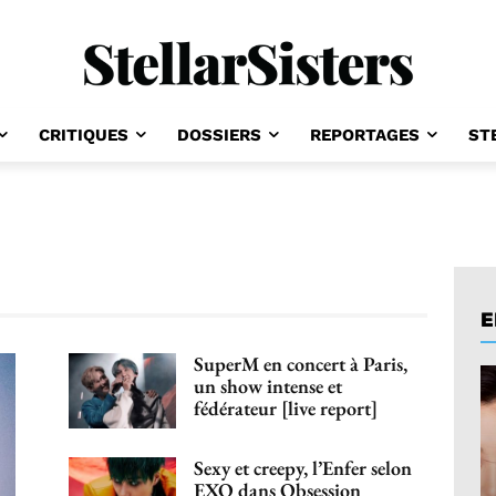
CRITIQUES
DOSSIERS
REPORTAGES
ST
E
SuperM en concert à Paris,
un show intense et
fédérateur [live report]
Sexy et creepy, l’Enfer selon
EXO dans Obsession