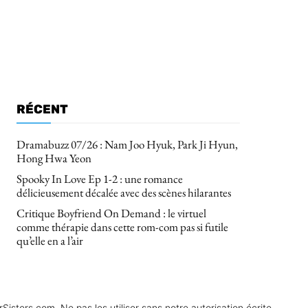
RÉCENT
Dramabuzz 07/26 : Nam Joo Hyuk, Park Ji Hyun,
Hong Hwa Yeon
Spooky In Love Ep 1-2 : une romance
délicieusement décalée avec des scènes hilarantes
Critique Boyfriend On Demand : le virtuel
comme thérapie dans cette rom-com pas si futile
qu’elle en a l’air
isters.com. Ne pas les utiliser sans notre autorisation écrite.