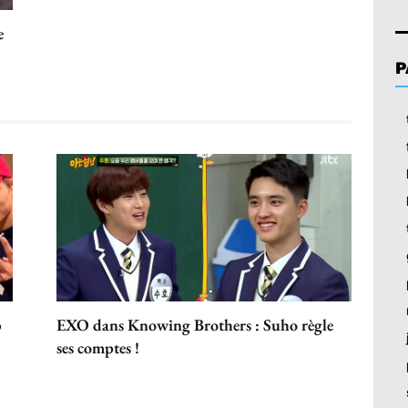
e
P
b
EXO dans Knowing Brothers : Suho règle
ses comptes !