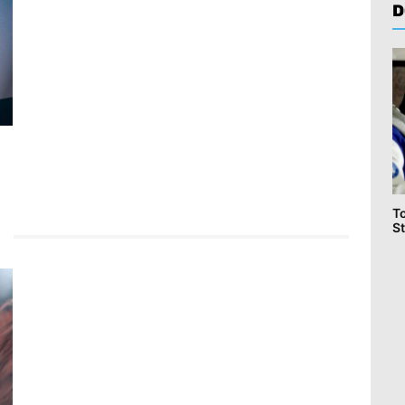
D
T
St