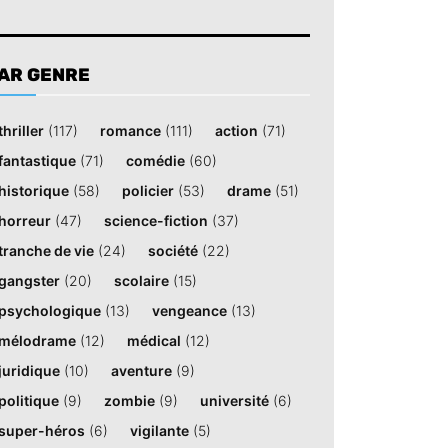
AR GENRE
thriller
(117)
romance
(111)
action
(71)
fantastique
(71)
comédie
(60)
historique
(58)
policier
(53)
drame
(51)
horreur
(47)
science-fiction
(37)
tranche de vie
(24)
société
(22)
gangster
(20)
scolaire
(15)
psychologique
(13)
vengeance
(13)
mélodrame
(12)
médical
(12)
juridique
(10)
aventure
(9)
politique
(9)
zombie
(9)
université
(6)
super-héros
(6)
vigilante
(5)